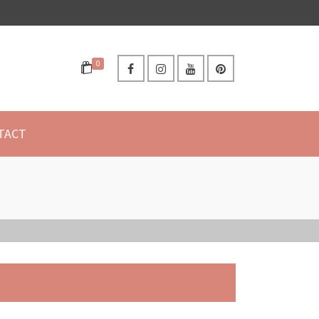
0
TACT