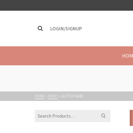
LOGIN/SIGNUP
HOM
HOME
»
SHOP
»
GLITTER BABE