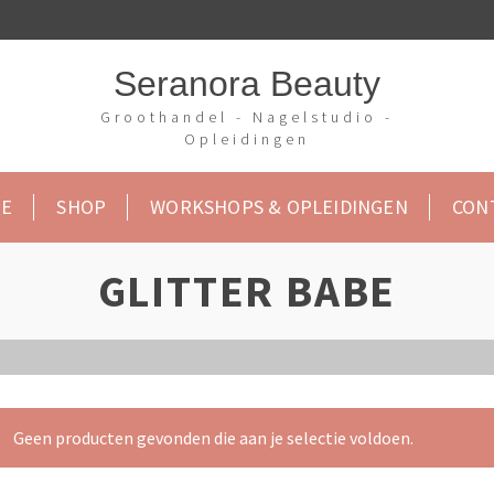
Seranora Beauty
Groothandel - Nagelstudio -
Opleidingen
E
SHOP
WORKSHOPS & OPLEIDINGEN
CON
GLITTER BABE
Geen producten gevonden die aan je selectie voldoen.