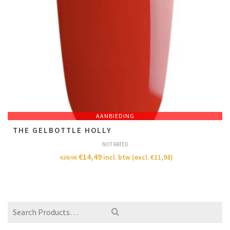
AANBIEDING
THE GELBOTTLE HOLLY
NOT RATED
€
14,49
incl. btw (excl.
€
11,98
)
€
28,98