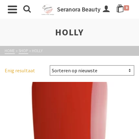
Seranora Beauty
0
HOLLY
HOME
»
SHOP
»
HOLLY
Enig resultaat