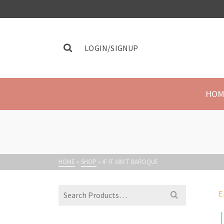
LOGIN/SIGNUP
HOM
HOME
»
SHOP
»
IF IT AIN’T BAROQUE
E