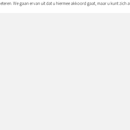
eteren. We gaan ervan uit dat u hiermee akkoord gaat, maar u kunt zich a
Adres:
Simon v
Zwolle