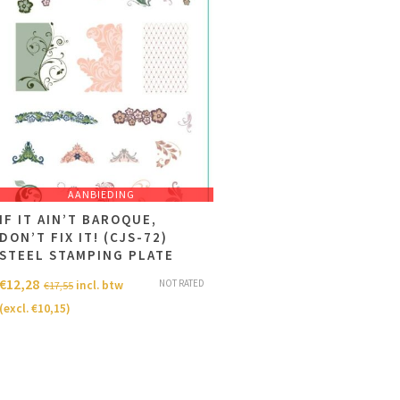
AANBIEDING
IF IT AIN’T BAROQUE,
DON’T FIX IT! (CJS-72)
STEEL STAMPING PLATE
€
12,28
NOT RATED
incl. btw
€
17,55
(excl.
€
10,15
)