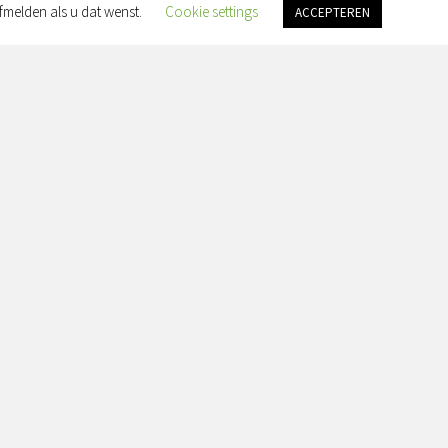
fmelden als u dat wenst.
Cookie settings
ACCEPTEREN
an Slingelandtplein 4, 8022 BH