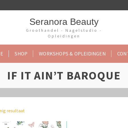
Seranora Beauty
Groothandel - Nagelstudio -
Opleidingen
E
SHOP
WORKSHOPS & OPLEIDINGEN
CON
IF IT AIN’T BAROQUE
nig resultaat