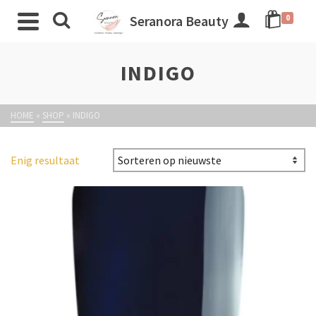
Seranora Beauty
0
INDIGO
HOME
»
SHOP
»
INDIGO
Enig resultaat