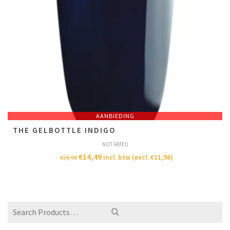
AANBIEDING
THE GELBOTTLE INDIGO
NOT RATED
€
14,49
incl. btw (excl.
€
11,98
)
€
28,98