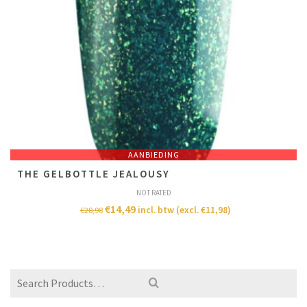
AANBIEDING
THE GELBOTTLE JEALOUSY
NOT RATED
€
14,49
incl. btw (excl.
€
11,98
)
€
28,98