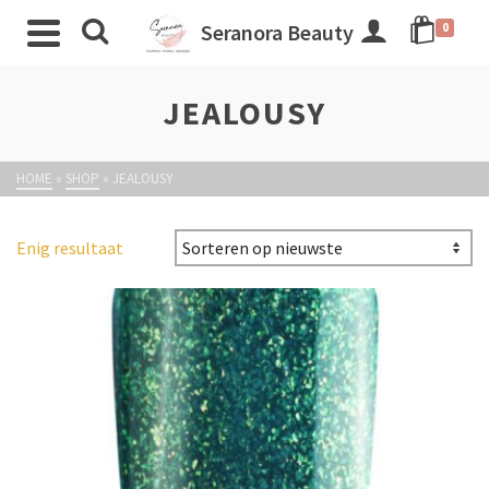
Seranora Beauty
0
JEALOUSY
HOME
»
SHOP
»
JEALOUSY
Enig resultaat