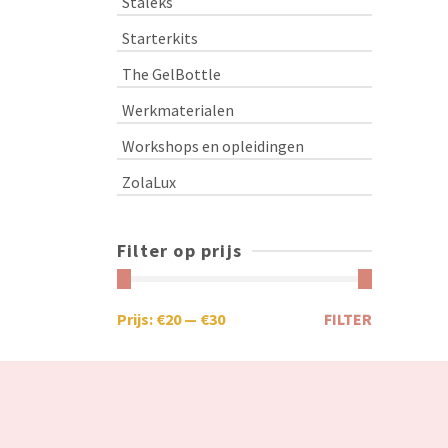
Staleks
Starterkits
The GelBottle
Werkmaterialen
Workshops en opleidingen
ZolaLux
Filter op prijs
Prijs:
€20
—
€30
FILTER