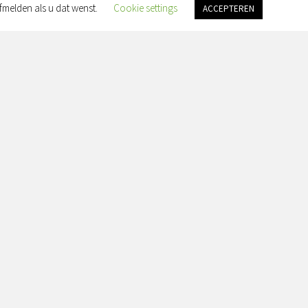
fmelden als u dat wenst.
Cookie settings
ACCEPTEREN
an Slingelandtplein 4, 8022 BH