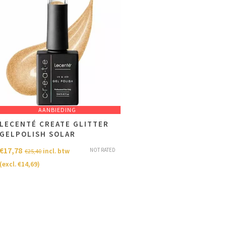
AANBIEDING
LECENTÉ CREATE GLITTER
GELPOLISH SOLAR
€
17,78
NOT RATED
incl. btw
€
25,40
(excl.
€
14,69
)