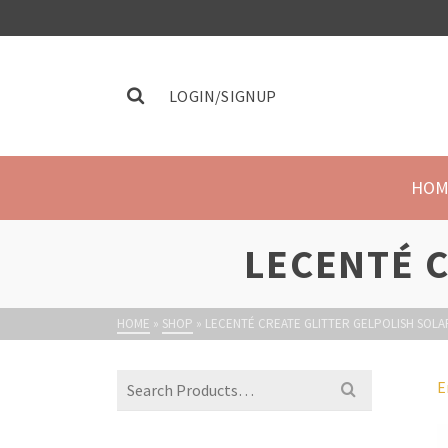
LOGIN/SIGNUP
HOM
LECENTÉ C
HOME
»
SHOP
»
LECENTÉ CREATE GLITTER GELPOLISH SOLA
E