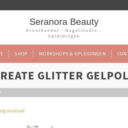
Seranora Beauty
Groothandel - Nagelstudio -
Opleidingen
E
SHOP
WORKSHOPS & OPLEIDINGEN
CON
REATE GLITTER GELPO
R
nig resultaat