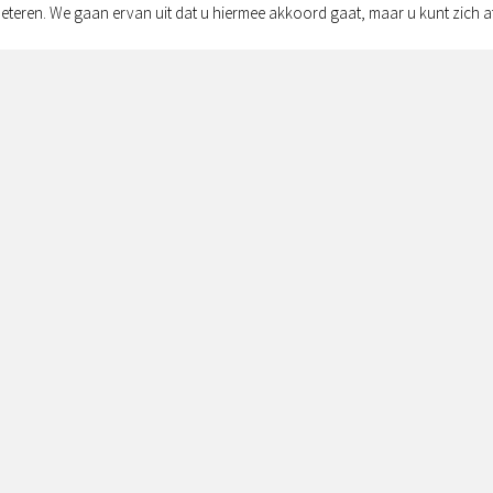
eteren. We gaan ervan uit dat u hiermee akkoord gaat, maar u kunt zich a
Adres:
Simon v
Zwolle