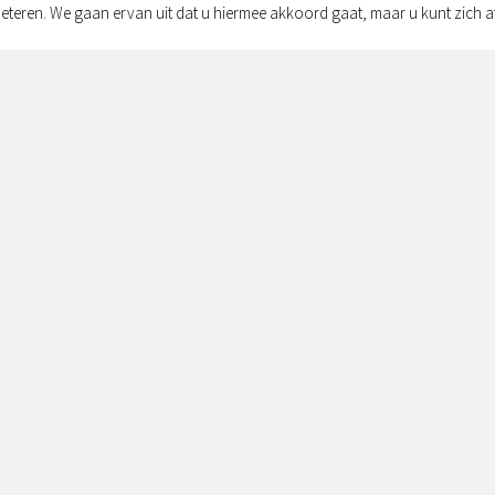
eteren. We gaan ervan uit dat u hiermee akkoord gaat, maar u kunt zich a
Adres:
Simon v
Zwolle