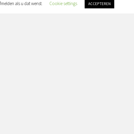
fmelden als u dat wenst.
Cookie settings
ACCEPTEREN
an Slingelandtplein 4, 8022 BH