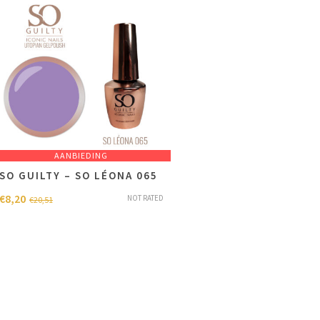
AANBIEDING
SO GUILTY – SO LÉONA 065
€
8,20
NOT RATED
€
20,51