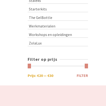
Staleks
Starterkits
The GelBottle
Werkmaterialen
Workshops en opleidingen
ZolaLux
Filter op prijs
Prijs:
€20
—
€30
FILTER