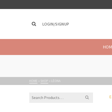
LOGIN/SIGNUP
HOM
HOME
»
SHOP
»
LÉONA
E