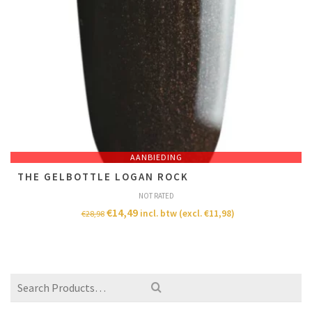
AANBIEDING
THE GELBOTTLE LOGAN ROCK
NOT RATED
€
14,49
incl. btw (excl.
€
11,98
)
€
28,98