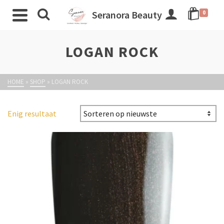
Seranora Beauty
0
LOGAN ROCK
HOME
»
SHOP
»
LOGAN ROCK
Enig resultaat