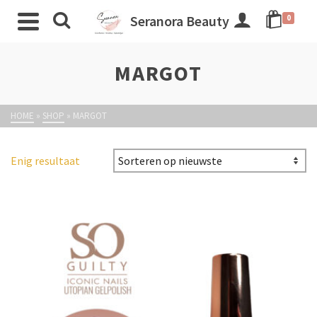
Seranora Beauty
0
MARGOT
HOME
»
SHOP
»
MARGOT
Enig resultaat