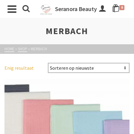
Seranora Beauty
0
MERBACH
HOME
»
SHOP
»
MERBACH
Enig resultaat