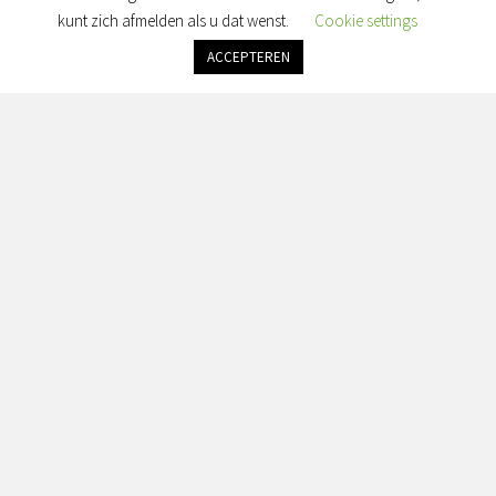
Maandag: gesloten
kunt zich afmelden als u dat wenst.
Cookie settings
Dinsdag: gesloten
Woensdag: gesloten
ACCEPTEREN
Donderdag: gesloten
Vrijdag: alleen op afspraak
Zaterdag & Zondag: gesloten
Adres:
Simon van Slingelandtplein 4, 8022 BH Zwolle
Contact:
info@seranorabeauty.nl
+31 0643614456