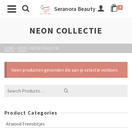
Seranora Beauty
0
NEON COLLECTIE
HOME
»
SHOP
»
NEON COLLECTIE
Geen producten gevonden die aan je selectie voldoen.
Product Categories
Atwood Freesbitjes