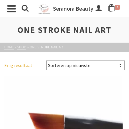
Seranora Beauty
0
ONE STROKE NAIL ART
HOME
»
SHOP
»
ONE STROKE NAIL ART
Enig resultaat