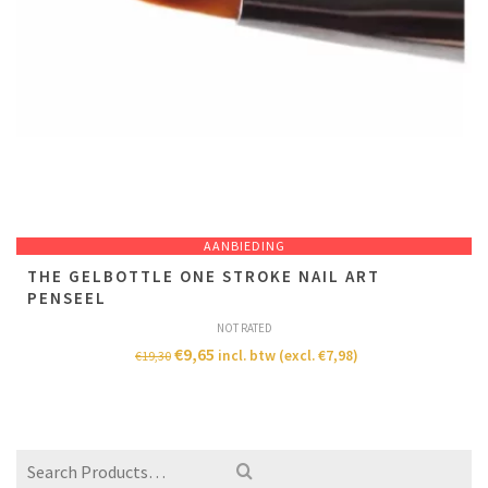
AANBIEDING
THE GELBOTTLE ONE STROKE NAIL ART
PENSEEL
NOT RATED
€
9,65
incl. btw (excl.
€
7,98
)
€
19,30