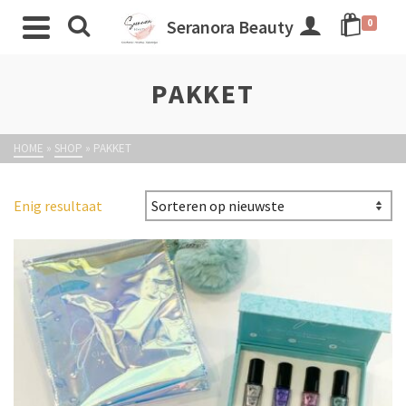
Seranora Beauty
0
PAKKET
HOME
»
SHOP
»
PAKKET
Enig resultaat