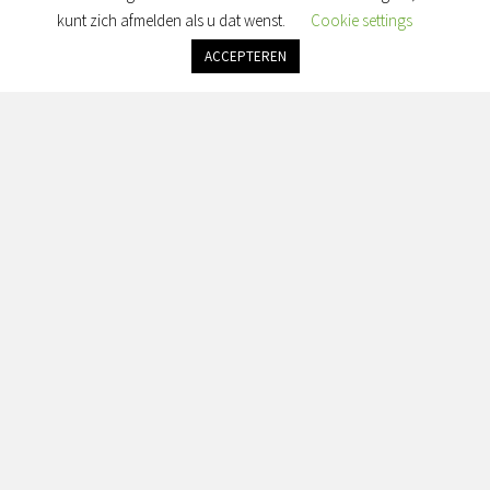
Maandag: gesloten
kunt zich afmelden als u dat wenst.
Cookie settings
Dinsdag: gesloten
Woensdag: gesloten
ACCEPTEREN
Donderdag: gesloten
Vrijdag: alleen op afspraak
Zaterdag & Zondag: gesloten
Adres:
Simon van Slingelandtplein 4, 8022 BH Zwolle
Contact:
info@seranorabeauty.nl
+31 0643614456