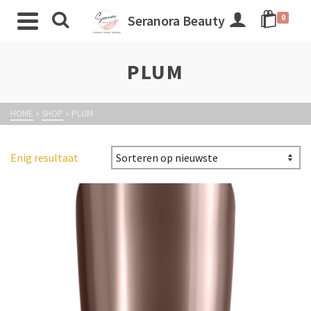
Seranora Beauty
0
PLUM
HOME
»
SHOP
»
PLUM
Enig resultaat