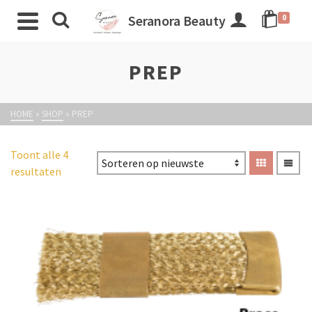
Seranora Beauty
0
PREP
HOME
»
SHOP
»
PREP
Toont alle 4
resultaten