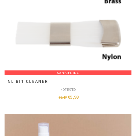
AANBIEDING
NL BIT CLEANER
NOT RATED
€
5,93
€
8,47