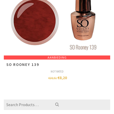
AANBIEDING
SO ROONEY 139
NOT RATED
€
8,20
€
20,51