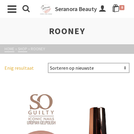
Seranora Beauty
0
ROONEY
HOME
»
SHOP
»
ROONEY
Enig resultaat