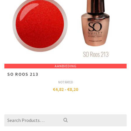
AANBIEDING
SO ROOS 213
NOT RATED
€
4,82
-
€
8,20