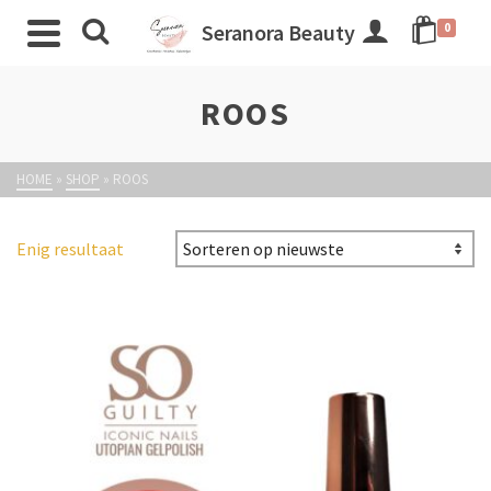
Seranora Beauty
0
ROOS
HOME
»
SHOP
»
ROOS
Enig resultaat