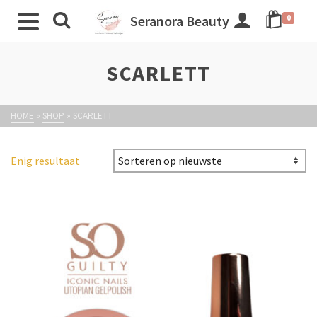
Seranora Beauty
0
SCARLETT
HOME
»
SHOP
»
SCARLETT
Enig resultaat