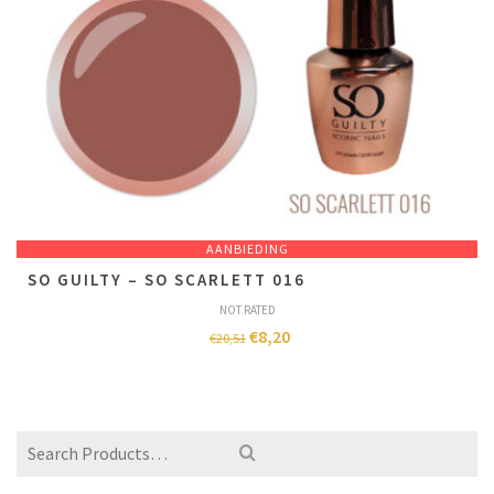
AANBIEDING
SO GUILTY – SO SCARLETT 016
NOT RATED
€
8,20
€
20,51