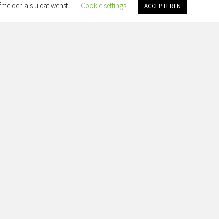
fmelden als u dat wenst.
Cookie settings
ACCEPTEREN
an Slingelandtplein 4, 8022 BH