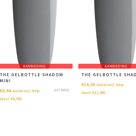
AANBIEDING
AANBIEDING
THE GELBOTTLE SHADOW
THE GELBOTTLE SHA
MINI
€
14,49
incl. btw
€
28,98
€
8,44
NOT RATED
incl. btw
€
16,88
(excl.
€
11,98
)
(excl.
€
6,98
)