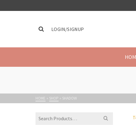
LOGIN/SIGNUP
HOM
HOME
»
SHOP
»
SHADOW
T