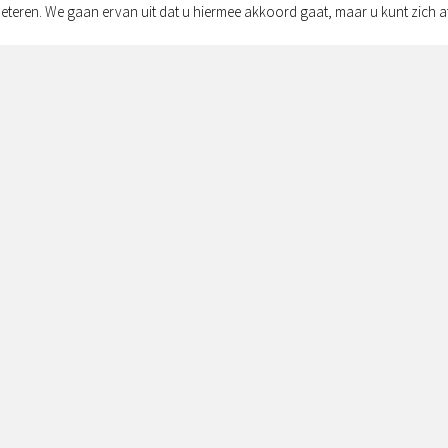
eteren. We gaan ervan uit dat u hiermee akkoord gaat, maar u kunt zich a
Adres:
Simon v
Zwolle