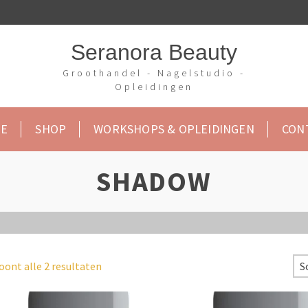
Seranora Beauty
Groothandel - Nagelstudio -
Opleidingen
E
SHOP
WORKSHOPS & OPLEIDINGEN
CON
SHADOW
oont alle 2 resultaten
S