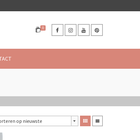
0
TACT
orteren op nieuwste