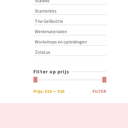
Staleks
Starterkits
The GelBottle
Werkmaterialen
Workshops en opleidingen
ZolaLux
Filter op prijs
Prijs:
€10
—
€30
FILTER