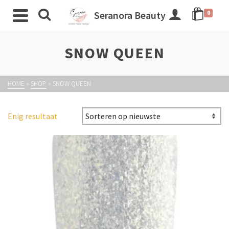
Seranora Beauty
0
SNOW QUEEN
HOME
»
SHOP
»
SNOW QUEEN
Enig resultaat