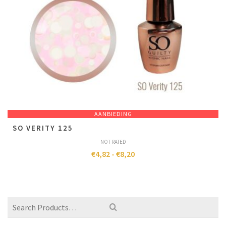
AANBIEDING
SO VERITY 125
NOT RATED
€
4,82
-
€
8,20