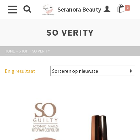
Seranora Beauty
0
SO VERITY
HOME
»
SHOP
»
SO VERITY
Enig resultaat