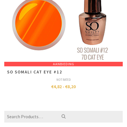
AANBIEDING
SO SOMALI CAT EYE #12
NOT RATED
€
4,82
-
€
8,20