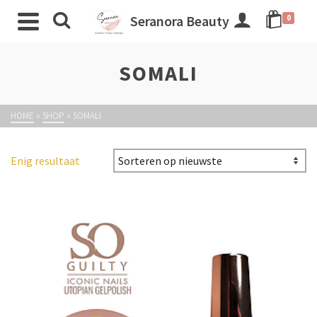
Seranora Beauty
0
SOMALI
HOME
»
SHOP
»
SOMALI
Enig resultaat