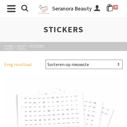
Seranora Beauty
0
STICKERS
HOME
»
SHOP
»
STICKERS
Enig resultaat