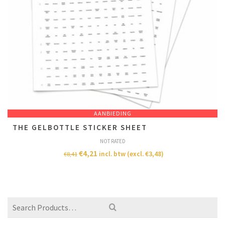
AANBIEDING
THE GELBOTTLE STICKER SHEET
NOT RATED
€
4,21
incl. btw (excl.
€
3,48
)
€
8,41