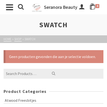
Seranora Beauty
0
SWATCH
HOME
»
SHOP
»
SWATCH
Geen producten gevonden die aan je selectie voldoen.
Product Categories
Atwood Freesbitjes