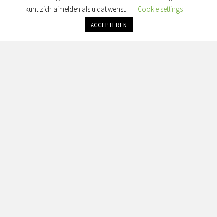
Maandag: gesloten
kunt zich afmelden als u dat wenst.
Cookie settings
Dinsdag: gesloten
Woensdag: gesloten
ACCEPTEREN
Donderdag: gesloten
Vrijdag: alleen op afspraak
Zaterdag & Zondag: gesloten
Adres:
Simon van Slingelandtplein 4, 8022 BH Zwolle
Contact:
info@seranorabeauty.nl
+31 0643614456