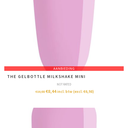
AANBIEDING
THE GELBOTTLE MILKSHAKE MINI
NOT RATED
€
8,44
incl. btw (excl.
€
6,98
)
€
16,88