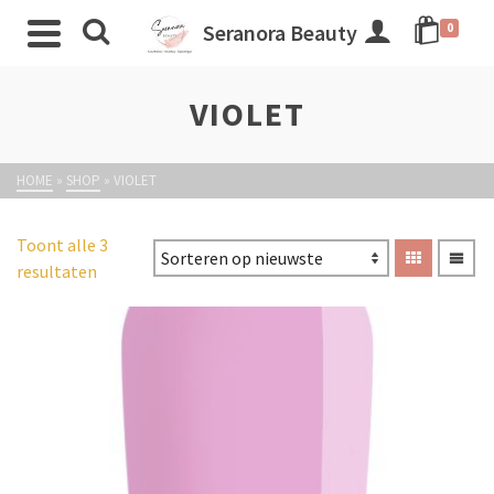
Seranora Beauty
0
VIOLET
HOME
»
SHOP
»
VIOLET
Toont alle 3
resultaten