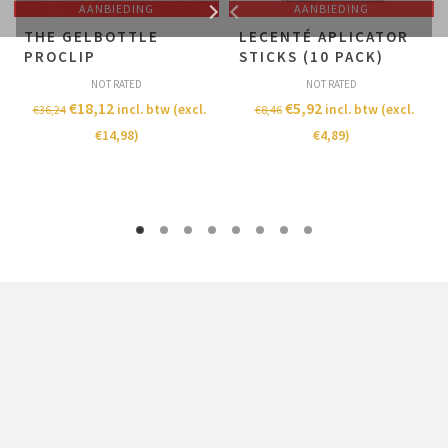
AANBIEDING
AANBIEDING
THE GELBOTTLE
LECENTÉ APLICATOR
PROCLIP
STICKS (10 PACK)
NOT RATED
NOT RATED
€
18,12
€
5,92
incl. btw (excl.
incl. btw (excl.
€
36,24
€
8,46
€
14,98
)
€
4,89
)