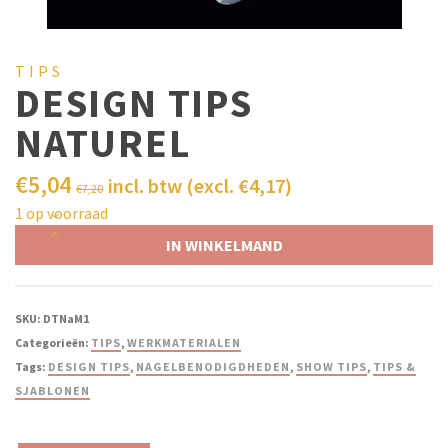
TIPS
DESIGN TIPS
NATUREL
€
5,04
incl. btw (excl.
€
4,17
)
€
7,20
1 op voorraad
IN WINKELMAND
SKU:
DTNaM1
Categorieën:
TIPS
,
WERKMATERIALEN
Tags:
DESIGN TIPS
,
NAGELBENODIGDHEDEN
,
SHOW TIPS
,
TIPS &
SJABLONEN