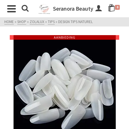
Seranora Beauty
0
HOME
»
SHOP
»
ZOLALUX
»
TIPS
»
DESIGN TIPS NATUREL
AANBIEDING