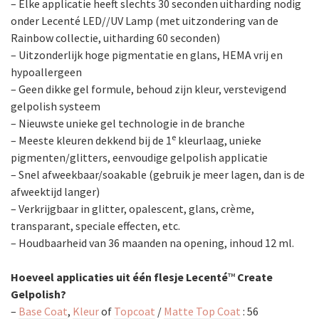
– Elke applicatie heeft slechts 30 seconden uitharding nodig
onder Lecenté LED//UV Lamp (met uitzondering van de
Rainbow collectie, uitharding 60 seconden)
– Uitzonderlijk hoge pigmentatie en glans, HEMA vrij en
hypoallergeen
– Geen dikke gel formule, behoud zijn kleur, verstevigend
gelpolish systeem
– Nieuwste unieke gel technologie in de branche
e
– Meeste kleuren dekkend bij de 1
kleurlaag, unieke
pigmenten/glitters, eenvoudige gelpolish applicatie
– Snel afweekbaar/soakable (gebruik je meer lagen, dan is de
afweektijd langer)
– Verkrijgbaar in glitter, opalescent, glans, crème,
transparant, speciale effecten, etc.
– Houdbaarheid van 36 maanden na opening, inhoud 12 ml.
Hoeveel applicaties uit één flesje Lecenté
™
Create
Gelpolish?
–
Base Coat
,
Kleur
of
Topcoat
/
Matte Top Coat
: 56