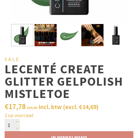
SALE
LECENTÉ CREATE
GLITTER GELPOLISH
MISTLETOE
€
17,78
incl. btw (excl.
€
14,69
)
€
25,40
2 op voorraad
IN WINKELMAND