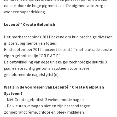
nail art door de hoge pigmentatie. De pigmentatie zorgt
voor een super dekking.
Lecenté
™
Create Gelpolish
Het merk staat sinds 2011 bekend om hun prachtige diversen
glitters, pigmenten en folies.
Eind september 2019 lanceert Lecenté™ met trots, de eerste
eigen gelpolish lijn “C·R·E·A·T·E”.
De ontwikkeling van deze unieke gel technologie duurde 3
jaar, een prachtig gelpolish systeem voor iedere
gediplomeerde nagelstylist(e).
Wat zijn de voordelen van Lecenté
™
Create Gelpolish
Systeem?
– Met Create gelpolish 3 weken mooie nagels
– De kleuren vervagen niet en zijn bestand tegen
zonnebrandcrème, chloor en bleek middelen