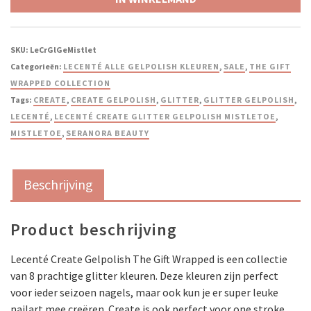
SKU:
LeCrGlGeMistlet
Categorieën:
LECENTÉ ALLE GELPOLISH KLEUREN
,
SALE
,
THE GIFT
WRAPPED COLLECTION
Tags:
CREATE
,
CREATE GELPOLISH
,
GLITTER
,
GLITTER GELPOLISH
,
LECENTÉ
,
LECENTÉ CREATE GLITTER GELPOLISH MISTLETOE
,
MISTLETOE
,
SERANORA BEAUTY
Beschrijving
Product beschrijving
Lecenté Create Gelpolish The Gift Wrapped is een collectie
van 8 prachtige glitter kleuren. Deze kleuren zijn perfect
voor ieder seizoen nagels, maar ook kun je er super leuke
nailart mee creëren. Create is ook perfect voor one stroke