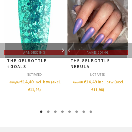
AANBIEDING
AANBIEDING
THE GELBOTTLE
THE GELBOTTLE
#GOALS
NEBULA
NOT RATED
NOT RATED
€
14,49
€
14,49
incl. btw (excl.
incl. btw (excl.
€
28,98
€
28,98
€
11,98
)
€
11,98
)