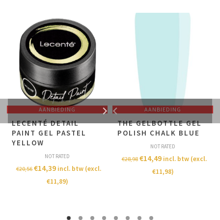
AANBIEDING
AANBIEDING
LECENTÉ DETAIL
THE GELBOTTLE GEL
PAINT GEL PASTEL
POLISH CHALK BLUE
YELLOW
NOT RATED
NOT RATED
€
14,49
incl. btw (excl.
€
28,98
€
14,39
incl. btw (excl.
€
20,56
€
11,98
)
€
11,89
)