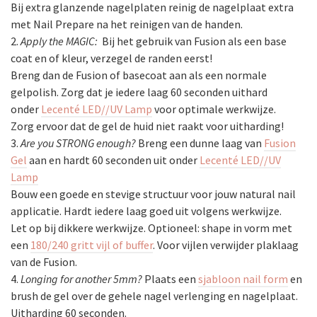
Bij extra glanzende nagelplaten reinig de nagelplaat extra
met Nail Prepare na het reinigen van de handen.
2.
Apply the MAGIC:
Bij het gebruik van Fusion als een base
coat en of kleur, verzegel de randen eerst!
Breng dan de Fusion of basecoat aan als een normale
gelpolish. Zorg dat je iedere laag 60 seconden uithard
onder
Lecenté LED//UV Lamp
voor optimale werkwijze.
Zorg ervoor dat de gel de huid niet raakt voor uitharding!
3.
Are you STRONG enough?
Breng een dunne laag van
Fusion
Gel
aan en hardt 60 seconden uit onder
Lecenté LED//UV
Lamp
Bouw een goede en stevige structuur voor jouw natural nail
applicatie. Hardt iedere laag goed uit volgens werkwijze.
Let op bij dikkere werkwijze. Optioneel: shape in vorm met
een
180/240 gritt vijl of buffer
. Voor vijlen verwijder plaklaag
van de Fusion.
4.
Longing for another 5mm?
Plaats een
sjabloon nail form
en
brush de gel over de gehele nagel verlenging en nagelplaat.
Uitharding 60 seconden.