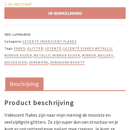
1 op voorraad
IN WINKELMAND
SKU:
LeFlMeMiSi
Categorie:
LECENTÉ IRIDESCENT FLAKES
Tags:
FAKES
,
GLITTER
,
LECENTÉ
,
LECENTÉ FLAKES METALLIC
MIRROR SILVER
,
METALLIC MIRROR SILVER
,
MIRROR
,
NAILART
,
NAILDESIGN
,
SERANORA
,
SERANORA BEAUTY
Beschrijving
Product beschrijving
Iridescent flakes zijn naar mijn mening de mooiste en
veelzijdigste glitters. Ze zijn super dun van structuur en je
kunt er ontzettend gave nailart mee creëren. Je kunt ze