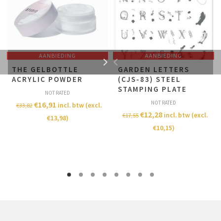
AANBIEDING
AANBIEDING
THE GELBOTTLE
GARDEN LETTERS
ACRYLIC POWDER
(CJS-83) STEEL
STAMPING PLATE
NOT RATED
NOT RATED
€
16,91
incl. btw (excl.
€
33,82
€
12,28
incl. btw (excl.
€
17,55
€
13,98
)
€
10,15
)