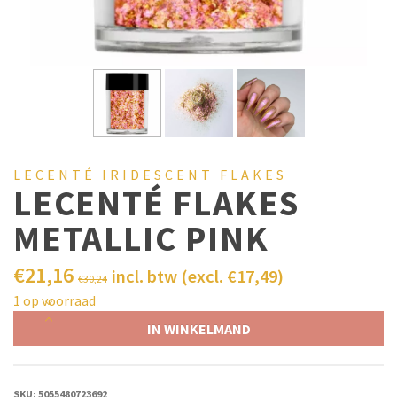
LECENTÉ IRIDESCENT FLAKES
LECENTÉ FLAKES
METALLIC PINK
€
21,16
incl. btw (excl.
€
17,49
)
€
30,24
1 op voorraad
IN WINKELMAND
SKU:
5055480723692