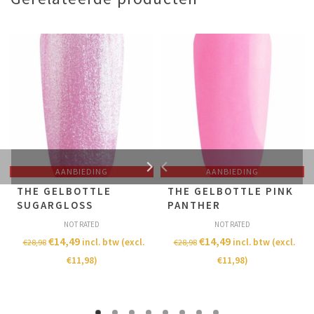
AANBIEDING
AANBIEDING
THE GELBOTTLE
THE GELBOTTLE PINK
SUGARGLOSS
PANTHER
NOT RATED
NOT RATED
€
14,49
€
14,49
incl. btw (excl.
incl. btw (excl.
€
28,98
€
28,98
€
11,98
)
€
11,98
)