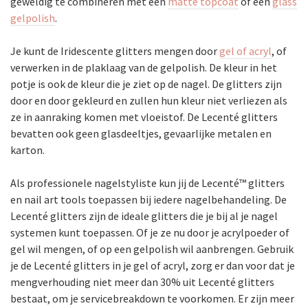
geweldig te combineren met een
matte topcoat
of een
glass
gelpolish
.
Je kunt de Iridescente glitters mengen door
gel of acryl
, of
verwerken in de plaklaag van de gelpolish. De kleur in het
potje is ook de kleur die je ziet op de nagel. De glitters zijn
door en door gekleurd en zullen hun kleur niet verliezen als
ze in aanraking komen met vloeistof. De Lecenté glitters
bevatten ook geen glasdeeltjes, gevaarlijke metalen en
karton.
Als professionele nagelstyliste kun jij de Lecenté™ glitters
en nail art tools toepassen bij iedere nagelbehandeling. De
Lecenté glitters zijn de ideale glitters die je bij al je nagel
systemen kunt toepassen. Of je ze nu door je acrylpoeder of
gel wil mengen, of op een gelpolish wil aanbrengen. Gebruik
je de Lecenté glitters in je gel of acryl, zorg er dan voor dat je
mengverhouding niet meer dan 30% uit Lecenté glitters
bestaat, om je servicebreakdown te voorkomen. Er zijn meer