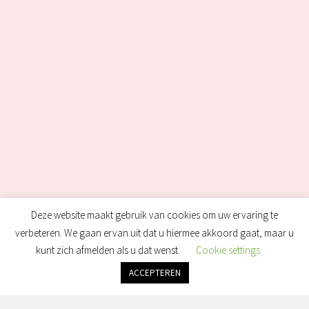
Deze website maakt gebruik van cookies om uw ervaring te
verbeteren. We gaan ervan uit dat u hiermee akkoord gaat, maar u
Heb Je Vragen?
kunt zich afmelden als u dat wenst.
Cookie settings
Wij Helpen Je Graag!
ACCEPTEREN