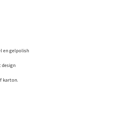
el en gelpolish
t design
f karton.