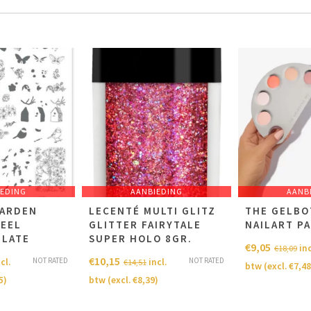
IEDING
AANBIEDING
AANB
GARDEN
LECENTÉ MULTI GLITZ
THE GELBO
TEEL
GLITTER FAIRYTALE
NAILART P
PLATE
SUPER HOLO 8GR.
€
9,05
inc
€
18,09
€
10,15
NOT RATED
NOT RATED
cl.
incl.
€
14,51
btw (excl.
€
7,48
5
)
btw (excl.
€
8,39
)