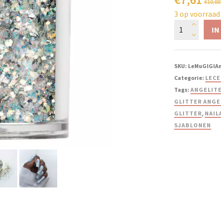
€
10,88
3 op voorraad
IN
SKU:
LeMuGlGlA
Categorie:
LECE
Tags:
ANGELIT
GLITTER ANGE
GLITTER
,
NAIL
SJABLONEN