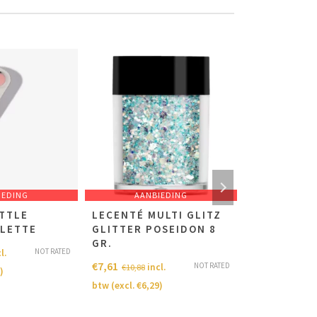
IEDING
AANBIEDING
AANB
TTLE
LECENTÉ MULTI GLITZ
HAPPY NEW
ALETTE
GLITTER POSEIDON 8
(CJSH-03)
GR.
STAMPING 
NOT RATED
l.
€
7,61
€
12,28
NOT RATED
incl.
i
€
10,88
€
17,55
)
btw (excl.
€
6,29
)
btw (excl.
€
10,