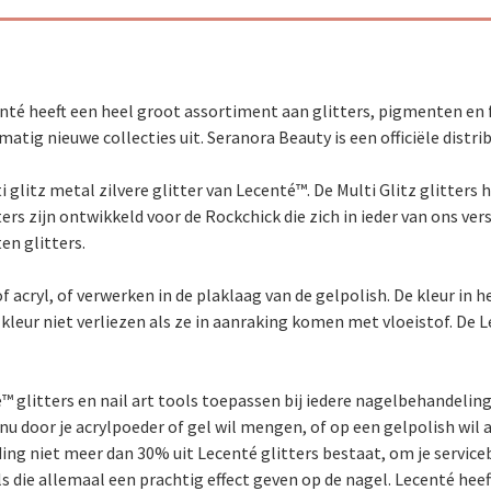
enté heeft een heel groot assortiment aan glitters, pigmenten en 
matig nieuwe collecties uit. Seranora Beauty is een officiële distri
i glitz metal zilvere glitter van Lecenté™. De Multi Glitz glitters
rs zijn ontwikkeld voor de Rockchick die zich in ieder van ons vers
en glitters.
 acryl, of verwerken in de plaklaag van de gelpolish. De kleur in het
n kleur niet verliezen als ze in aanraking komen met vloeistof. De 
™ glitters en nail art tools toepassen bij iedere nagelbehandeling. 
 nu door je acrylpoeder of gel wil mengen, of op een gelpolish wil 
uding niet meer dan 30% uit Lecenté glitters bestaat, om je servi
s die allemaal een prachtig effect geven op de nagel. Lecenté heeft