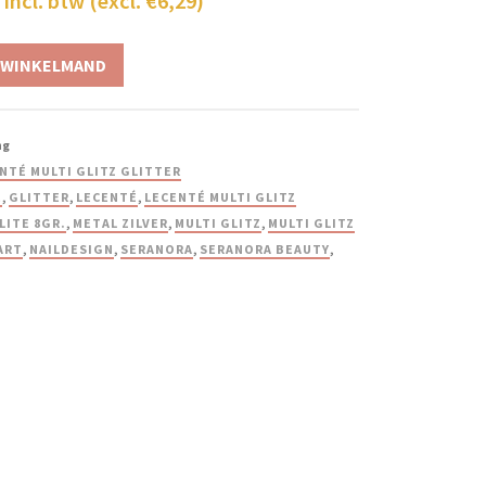
incl. btw (excl.
€
6,29
)
 WINKELMAND
ng
NTÉ MULTI GLITZ GLITTER
E
,
GLITTER
,
LECENTÉ
,
LECENTÉ MULTI GLITZ
LITE 8GR.
,
METAL ZILVER
,
MULTI GLITZ
,
MULTI GLITZ
ART
,
NAILDESIGN
,
SERANORA
,
SERANORA BEAUTY
,