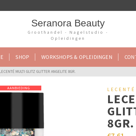
Seranora Beauty
Groothandel - Nagelstudio -
Opleidingen
E
SHOP
WORKSHOPS & OPLEIDINGEN
CON
LECENTÉ MULTI GLITZ GLITTER ANGELITE 8GR.
AANBIEDING
LECENTÉ
LECE
GLIT
8GR.
€
7,61