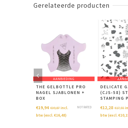
Gerelateerde producten
EDING
AANBIEDING
AANB
IL FORMS
THE GELBOTTLE PRO
DELICATE 
NAGEL SJABLONEN +
(CJS-58) S
BOX
STAMPING 
NOT RATED
cl.
€
19,94
€
12,28
NOT RATED
incl.
in
€
39,87
€
17,55
9
)
btw (excl.
€
16,48
)
btw (excl.
€
10,1