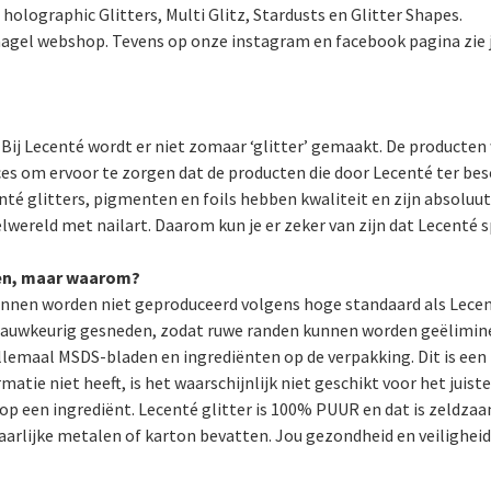
holographic Glitters, Multi Glitz, Stardusts en Glitter Shapes.
e nagel webshop. Tevens op onze instagram en facebook pagina zie 
? Bij Lecenté wordt er niet zomaar ‘glitter’ gemaakt. De product
s om ervoor te zorgen dat de producten die door Lecenté ter bes
enté glitters, pigmenten en foils hebben kwaliteit en zijn absoluu
elwereld met nailart. Daarom kun je er zeker van zijn dat Lecenté s
den, maar waarom?
nen worden niet geproduceerd volgens hoge standaard als Lecent
 nauwkeurig gesneden, zodat ruwe randen kunnen worden geëlimine
lemaal MSDS-bladen en ingrediënten op de verpakking. Dit is een b
atie niet heeft, is het waarschijnlijk niet geschikt voor het juist
p een ingrediënt. Lecenté glitter is 100% PUUR en dat is zeldzaam
aarlijke metalen of karton bevatten. Jou gezondheid en veiligheid 