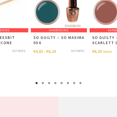
IEDING
AANBIEDING
AANB
EESBIT
SO GUILTY – SO MAXIMA
SO GUILTY 
 CONE
054
SCARLETT 
€
4,82
-
€
8,20
€
8,20
NOT RATED
NOT RATED
€
20,51