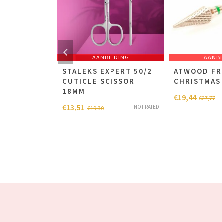
RKOCHT
AANBIEDING
AANB
ASSIC 10
STALEKS EXPERT 50/2
ATWOOD FR
 KNIPPER
CUTICLE SCISSOR
CHRISTMAS
18MM
€
19,44
€
27,77
€
13,51
NOT RATED
NOT RATED
cl.
€
19,30
7
)