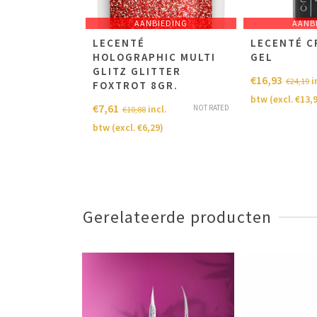
AANBIEDING
AANB
LECENTÉ
LECENTÉ C
HOLOGRAPHIC MULTI
GEL
GLITZ GLITTER
€
16,93
i
€
24,19
FOXTROT 8GR.
btw (excl.
€
13,
€
7,61
NOT RATED
incl.
€
10,88
btw (excl.
€
6,29
)
Gerelateerde producten