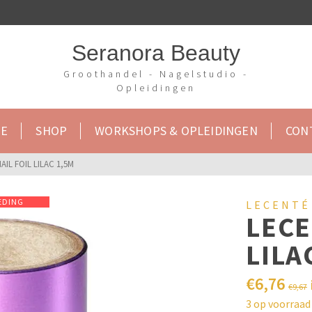
Seranora Beauty
Groothandel - Nagelstudio -
Opleidingen
E
SHOP
WORKSHOPS & OPLEIDINGEN
CON
IL FOIL LILAC 1,5M
EDING
LECENTÉ
LECE
LILA
€
6,76
€
9,67
3 op voorraad