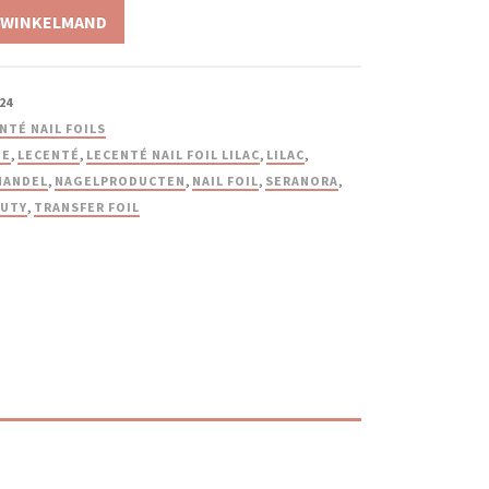
 WINKELMAND
24
NTÉ NAIL FOILS
IE
,
LECENTÉ
,
LECENTÉ NAIL FOIL LILAC
,
LILAC
,
HANDEL
,
NAGELPRODUCTEN
,
NAIL FOIL
,
SERANORA
,
AUTY
,
TRANSFER FOIL