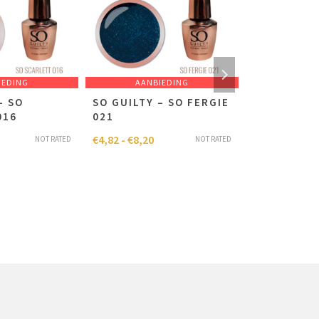
IEDING
AANBIEDING
AANB
– SO
SO GUILTY – SO FERGIE
SO GUILTY 
016
021
CHARLÈNE 
€
4,82
-
€
8,20
€
4,82
-
€
8,20
NOT RATED
NOT RATED