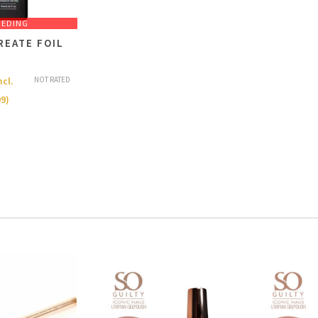
IEDING
REATE FOIL
NOT RATED
ncl.
99
)