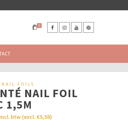
0
TACT
 NAIL FOILS
NTÉ NAIL FOIL
C 1,5M
incl. btw (excl.
€
5,59
)