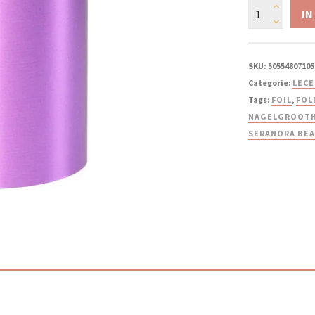
IN
SKU:
50554807105
Categorie:
LECE
Tags:
FOIL
,
FOL
NAGELGROOT
SERANORA BE