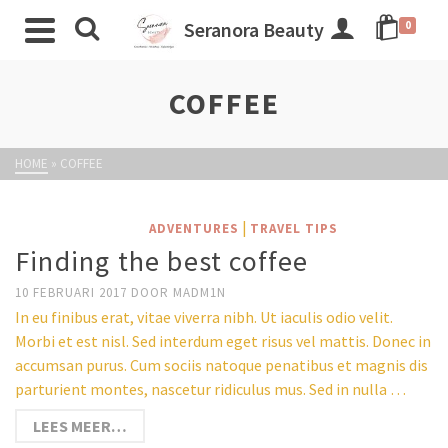
Seranora Beauty
0
COFFEE
HOME
»
COFFEE
|
ADVENTURES
TRAVEL TIPS
Finding the best coffee
10 FEBRUARI 2017
DOOR
MADM1N
In eu finibus erat, vitae viverra nibh. Ut iaculis odio velit.
Morbi et est nisl. Sed interdum eget risus vel mattis. Donec in
accumsan purus. Cum sociis natoque penatibus et magnis dis
parturient montes, nascetur ridiculus mus. Sed in nulla …
LEES MEER…