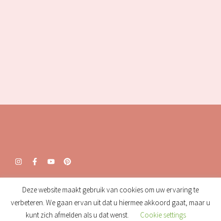
Openingstijden:
Deze website maakt gebruik van cookies om uw ervaring te
verbeteren. We gaan ervan uit dat u hiermee akkoord gaat, maar u
Maandag: gesloten
Dinsdag: gesloten
kunt zich afmelden als u dat wenst.
Cookie settings
Woensdag: gesloten