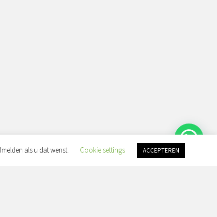
fmelden als u dat wenst.
Cookie settings
ACCEPTEREN
an Slingelandtplein 4, 8022 BH
t:
eranorabeauty.nl