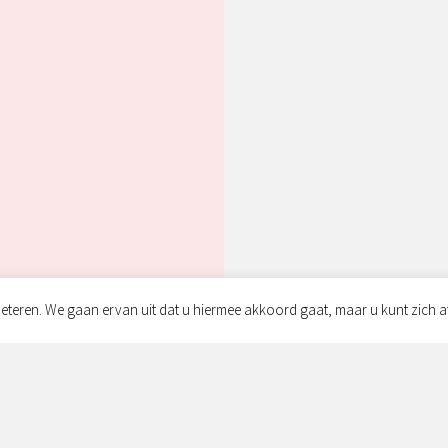
eteren. We gaan ervan uit dat u hiermee akkoord gaat, maar u kunt zich a
Adres:
Simon v
Zwolle
ce
Contac
info@s