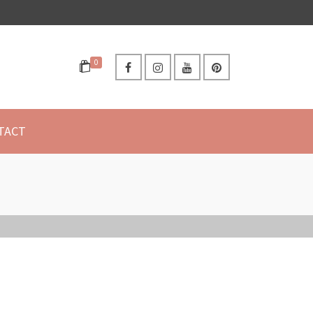
0
TACT