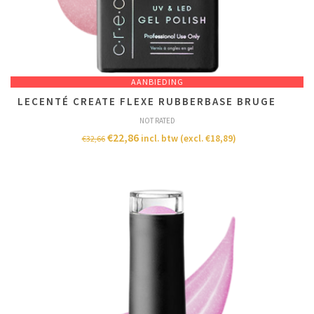
AANBIEDING
LECENTÉ CREATE FLEXE RUBBERBASE BRUGE
NOT RATED
€
22,86
incl. btw (excl.
€
18,89
)
€
32,66