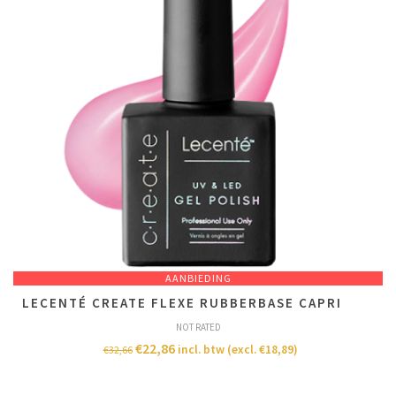
AANBIEDING
LECENTÉ CREATE FLEXE RUBBERBASE CAPRI
NOT RATED
€
22,86
incl. btw (excl.
€
18,89
)
€
32,66