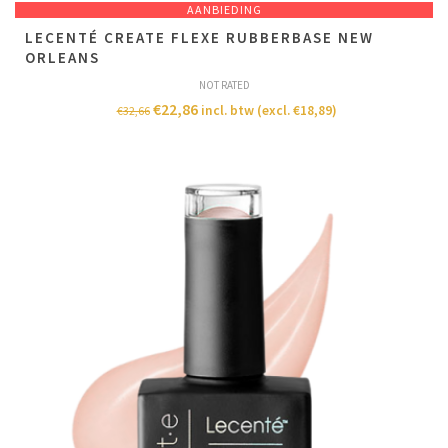
AANBIEDING
LECENTÉ CREATE FLEXE RUBBERBASE NEW
ORLEANS
NOT RATED
€
22,86
incl. btw (excl.
€
18,89
)
€
32,66