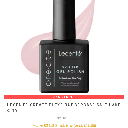
AANBIEDING
LECENTÉ CREATE FLEXE RUBBERBASE SALT LAKE
CITY
NOT RATED
€
22,86
incl. btw (excl.
€
18,89
)
€
32,66