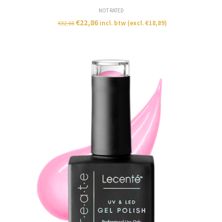
NOT RATED
€
22,86
incl. btw (excl.
€
18,89
)
€
32,66