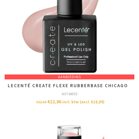
AANBIEDING
LECENTÉ CREATE FLEXE RUBBERBASE CHICAGO
NOT RATED
€
22,86
incl. btw (excl.
€
18,89
)
€
32,66