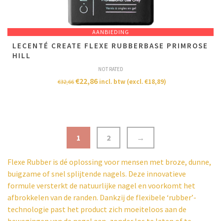
AANBIEDING
LECENTÉ CREATE FLEXE RUBBERBASE PRIMROSE
HILL
NOT RATED
€
22,86
incl. btw (excl.
€
18,89
)
€
32,66
1
2
→
Flexe Rubber is dé oplossing voor mensen met broze, dunne,
buigzame of snel splijtende nagels. Deze innovatieve
formule versterkt de natuurlijke nagel en voorkomt het
afbrokkelen van de randen. Dankzij de flexibele ‘rubber’-
technologie past het product zich moeiteloos aan de