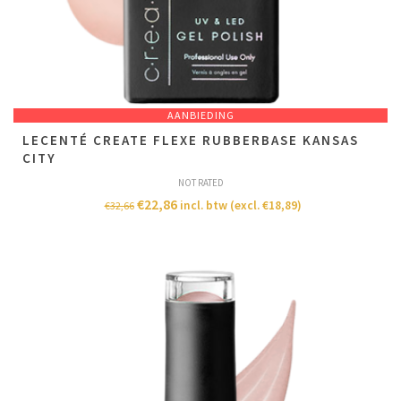
AANBIEDING
LECENTÉ CREATE FLEXE RUBBERBASE KANSAS
CITY
NOT RATED
€
22,86
incl. btw (excl.
€
18,89
)
€
32,66