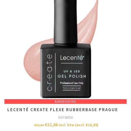
AANBIEDING
LECENTÉ CREATE FLEXE RUBBERBASE PRAGUE
NOT RATED
€
22,86
incl. btw (excl.
€
18,89
)
€
32,66