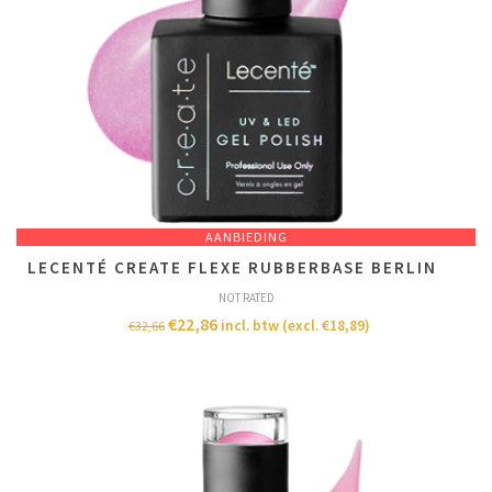
AANBIEDING
LECENTÉ CREATE FLEXE RUBBERBASE BERLIN
NOT RATED
€
22,86
incl. btw (excl.
€
18,89
)
€
32,66