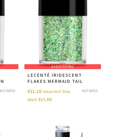
AANBIEDING
LECENTÉ IRIDESCENT
RN
FLAKES MERMAID TAIL
€
21,16
NOT RATED
NOT RATED
incl. btw
€
30,24
(excl.
€
17,49
)