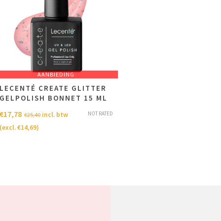
AANBIEDING
LECENTÉ CREATE GLITTER
GELPOLISH BONNET 15 ML
€
17,78
NOT RATED
incl. btw
€
25,40
(excl.
€
14,69
)