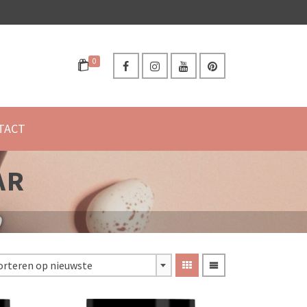
0
TACT
AR
orteren op nieuwste