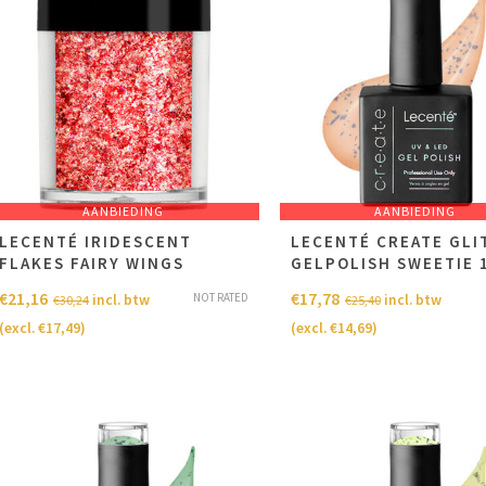
AANBIEDING
AANBIEDING
LECENTÉ IRIDESCENT
LECENTÉ CREATE GLI
FLAKES FAIRY WINGS
GELPOLISH SWEETIE 
€
21,16
€
17,78
NOT RATED
incl. btw
incl. btw
€
30,24
€
25,40
(excl.
€
17,49
)
(excl.
€
14,69
)