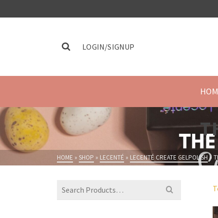
LOGIN/SIGNUP
HOM
T
HOME
»
SHOP
»
LECENTÉ
»
LECENTÉ CREATE GELPOLISH
»
T
T