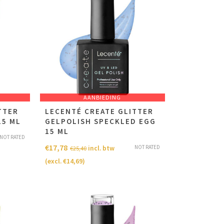
AANBIEDING
TTER
LECENTÉ CREATE GLITTER
15 ML
GELPOLISH SPECKLED EGG
15 ML
NOT RATED
€
17,78
NOT RATED
incl. btw
€
25,40
(excl.
€
14,69
)