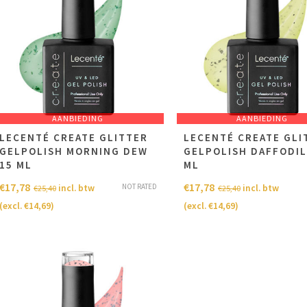
AANBIEDING
AANBIEDING
LECENTÉ CREATE GLITTER
LECENTÉ CREATE GLI
GELPOLISH MORNING DEW
GELPOLISH DAFFODIL
15 ML
ML
€
17,78
€
17,78
NOT RATED
incl. btw
incl. btw
€
25,40
€
25,40
(excl.
€
14,69
)
(excl.
€
14,69
)