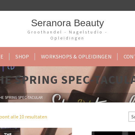
Seranora Beauty
Groothandel - Nagelstudio -
Opleidingen
E
SHOP
WORKSHOPS & OPLEIDINGEN
CON
HE SPRING SPEC-TACUL
HE SPRING SPEC-TACULAR
oont alle 10 resultaten
S