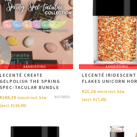
AANBIEDING
AANBIEDING
LECENTÉ CREATE
LECENTÉ IRIDESCENT
GELPOLISH THE SPRING
FLAKES UNICORN HO
SPEC-TACULAR BUNDLE
€
21,16
incl. btw
€
30,24
€
169,39
NOT RATED
incl. btw
€
241,99
(excl.
€
17,49
)
(excl.
€
139,99
)