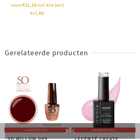
€
21,16
incl. btw (excl.
€
30,24
€
17,49
)
Gerelateerde producten
AANBIEDING
AANBIEDING
SO WILLOW 009
LECENTÉ CREATE