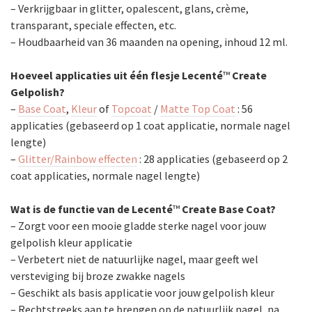
– Verkrijgbaar in glitter, opalescent, glans, crème,
transparant, speciale effecten, etc.
– Houdbaarheid van 36 maanden na opening, inhoud 12 ml.
Hoeveel applicaties uit één flesje Lecenté
™
Create
Gelpolish?
–
Base Coat
,
Kleur
of
Topcoat
/
Matte Top Coat
: 56
applicaties (gebaseerd op 1 coat applicatie, normale nagel
lengte)
–
Glitter/Rainbow effecten
: 28 applicaties (gebaseerd op 2
coat applicaties, normale nagel lengte)
Wat is de functie van de Lecenté
™
Create Base Coat?
– Zorgt voor een mooie gladde sterke nagel voor jouw
gelpolish kleur applicatie
– Verbetert niet de natuurlijke nagel, maar geeft wel
versteviging bij broze zwakke nagels
– Geschikt als basis applicatie voor jouw gelpolish kleur
– Rechtstreeks aan te brengen op de natuurlijk nagel, na