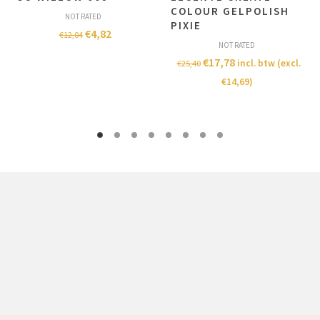
COLOUR GELPOLISH
NOT RATED
PIXIE
€
4,82
€
12,04
NOT RATED
€
17,78
incl. btw (excl.
€
25,40
€
14,69
)