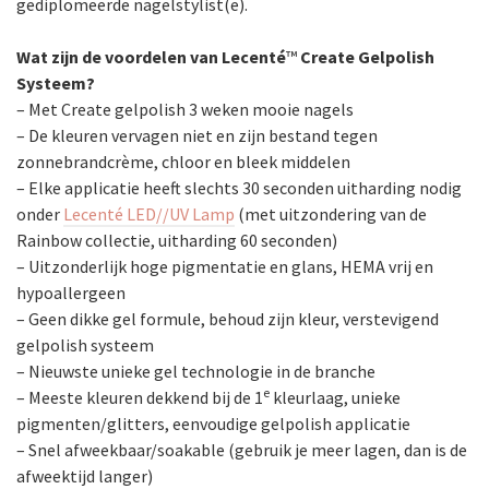
gediplomeerde nagelstylist(e).
Wat zijn de voordelen van Lecenté
™
Create Gelpolish
Systeem?
– Met Create gelpolish 3 weken mooie nagels
– De kleuren vervagen niet en zijn bestand tegen
zonnebrandcrème, chloor en bleek middelen
– Elke applicatie heeft slechts 30 seconden uitharding nodig
onder
Lecenté LED//UV Lamp
(met uitzondering van de
Rainbow collectie, uitharding 60 seconden)
– Uitzonderlijk hoge pigmentatie en glans, HEMA vrij en
hypoallergeen
– Geen dikke gel formule, behoud zijn kleur, verstevigend
gelpolish systeem
– Nieuwste unieke gel technologie in de branche
e
– Meeste kleuren dekkend bij de 1
kleurlaag, unieke
pigmenten/glitters, eenvoudige gelpolish applicatie
– Snel afweekbaar/soakable (gebruik je meer lagen, dan is de
afweektijd langer)