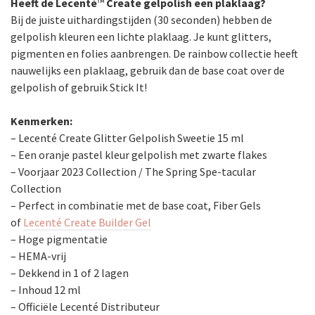
Heeft de Lecenté
™
Create gelpolish een plaklaag?
Bij de juiste uithardingstijden (30 seconden) hebben de
gelpolish kleuren een lichte plaklaag. Je kunt glitters,
pigmenten en folies aanbrengen. De rainbow collectie heeft
nauwelijks een plaklaag, gebruik dan de base coat over de
gelpolish of gebruik Stick It!
Kenmerken:
– Lecenté Create Glitter Gelpolish Sweetie 15 ml
– Een oranje pastel kleur gelpolish met zwarte flakes
– Voorjaar 2023 Collection / The Spring Spe-tacular
Collection
– Perfect in combinatie met de base coat, Fiber Gels
of
Lecenté Create Builder Gel
– Hoge pigmentatie
– HEMA-vrij
– Dekkend in 1 of 2 lagen
– Inhoud 12 ml
– Officiële Lecenté Distributeur