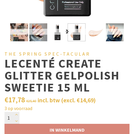
THE SPRING SPEC-TACULAR
LECENTÉ CREATE
GLITTER GELPOLISH
SWEETIE 15 ML
€
17,78
incl. btw (excl.
€
14,69
)
€
25,40
3 op voorraad
IN WINKELMAND