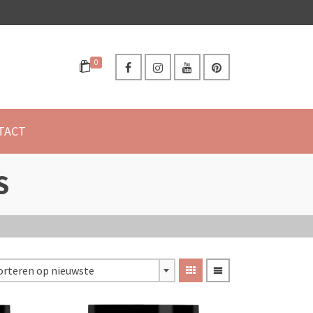
0
TACT
S
orteren op nieuwste