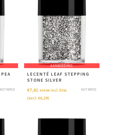
AANBIEDING
 PEA
LECENTÉ LEAF STEPPING
STONE SILVER
€
7,61
NOT RATED
NOT RATED
incl. btw
€
10,88
(excl.
€
6,29
)