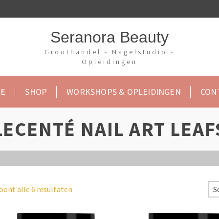
Seranora Beauty
Groothandel - Nagelstudio -
Opleidingen
E
SHOP
WORKSHOPS & OPLEIDINGEN
CON
LECENTÉ NAIL ART LEAF
oont alle 6 resultaten
S