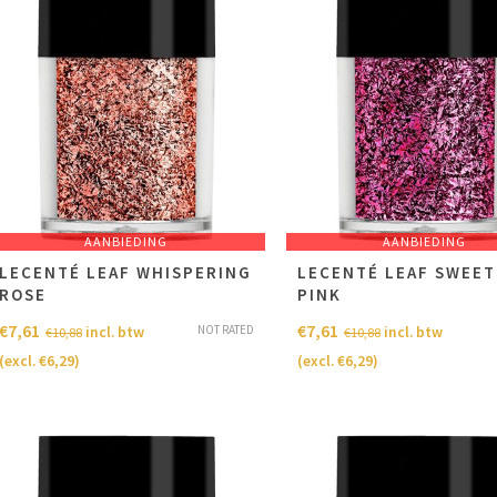
AANBIEDING
AANBIEDING
LECENTÉ LEAF WHISPERING
LECENTÉ LEAF SWEET
ROSE
PINK
€
7,61
€
7,61
NOT RATED
incl. btw
incl. btw
€
10,88
€
10,88
(excl.
€
6,29
)
(excl.
€
6,29
)