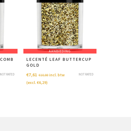
AANBIEDING
YCOMB
LECENTÉ LEAF BUTTERCUP
GOLD
€
7,61
NOT RATED
NOT RATED
incl. btw
€
10,88
(excl.
€
6,29
)