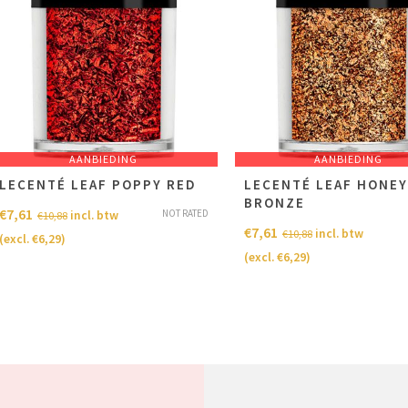
AANBIEDING
AANBIEDING
LECENTÉ LEAF POPPY RED
LECENTÉ LEAF HONE
BRONZE
€
7,61
NOT RATED
incl. btw
€
10,88
€
7,61
incl. btw
€
10,88
(excl.
€
6,29
)
(excl.
€
6,29
)