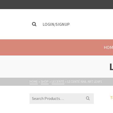
LOGIN/SIGNUP
HOM
HOME
»
SHOP
»
LECENTÉ
»
LECENTÉ NAIL ART LEAFS
T