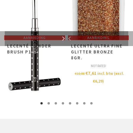
AANBIEDING
AANBIEDING
LECENTÉ POWDER
LECENTÉ ULTRA FINE
BRUSH P1
GLITTER BRONZE
8GR.
NOT RATED
NOT RATED
€
15,23
incl. btw (excl.
€
21,77
€
7,61
incl. btw (excl.
€
10,88
€
12,59
)
€
6,29
)