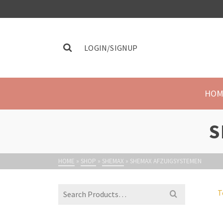
LOGIN/SIGNUP
HOM
S
HOME
»
SHOP
»
SHEMAX
»
SHEMAX AFZUIGSYSTEMEN
T