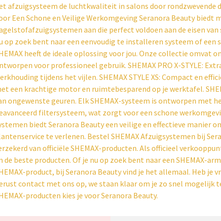
et afzuigsysteem de luchtkwaliteit in salons door rondzwevende 
oor Een Schone en Veilige Werkomgeving Seranora Beauty biedt 
agelstofafzuigsystemen aan die perfect voldoen aan de eisen van 
u op zoek bent naar een eenvoudig te installeren systeem of een s
HEMAX heeft de ideale oplossing voor jou. Onze collectie omvat 
ntworpen voor professioneel gebruik. SHEMAX PRO X-STYLE: Extr
erkhouding tijdens het vijlen. SHEMAX STYLE XS: Compact en eff
et een krachtige motor en ruimtebesparend op je werktafel. SHEM
an ongewenste geuren. Elk SHEMAX-systeem is ontworpen met het 
eavanceerd filtersysteem, wat zorgt voor een schone werkomgeving
ystemen biedt Seranora Beauty een veilige en effectieve manier 
lantenservice te verlenen. Bestel SHEMAX Afzuigsystemen bij Sera
erzekerd van officiële SHEMAX-producten. Als officieel verkooppu
n de beste producten. Of je nu op zoek bent naar een SHEMAX-ar
HEMAX-product, bij Seranora Beauty vind je het allemaal. Heb j
erust contact met ons op, we staan klaar om je zo snel mogelijk 
HEMAX-producten kies je voor Seranora Beauty.