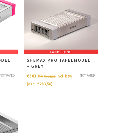
AANBIEDING
ODEL
SHEMAX PRO TAFELMODEL
– GREY
€
343,04
NOT RATED
NOT RATED
incl. btw
€
381,15
(excl.
€
283,50
)