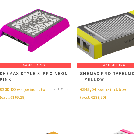
AANBIEDING
AANBIEDING
SHEMAX STYLE X-PRO NEON
SHEMAX PRO TAFELM
PINK
– YELLOW
€
200,00
€
343,04
NOT RATED
incl. btw
incl. btw
€
399,00
€
381,15
(excl.
€
165,29
)
(excl.
€
283,50
)