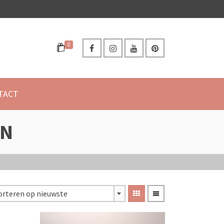
0
TACT
EN
orteren op nieuwste