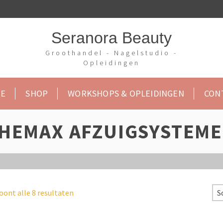
Seranora Beauty
Groothandel - Nagelstudio -
Opleidingen
E
SHOP
WORKSHOPS & OPLEIDINGEN
CON
HEMAX AFZUIGSYSTEM
oont alle 8 resultaten
S