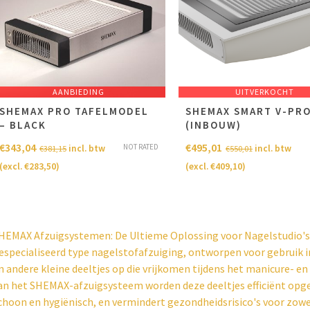
AANBIEDING
UITVERKOCHT
SHEMAX PRO TAFELMODEL
SHEMAX SMART V-PR
– BLACK
(INBOUW)
€
343,04
€
495,01
NOT RATED
incl. btw
incl. btw
€
381,15
€
550,01
(excl.
€
283,50
)
(excl.
€
409,10
)
HEMAX Afzuigsystemen: De Ultieme Oplossing voor Nagelstudio's
especialiseerd type nagelstofafzuiging, ontworpen voor gebruik i
n andere kleine deeltjes op die vrijkomen tijdens het manicure- en
an het SHEMAX-afzuigsysteem worden deze deeltjes efficiënt opge
choon en hygiënisch, en vermindert gezondheidsrisico's voor zow