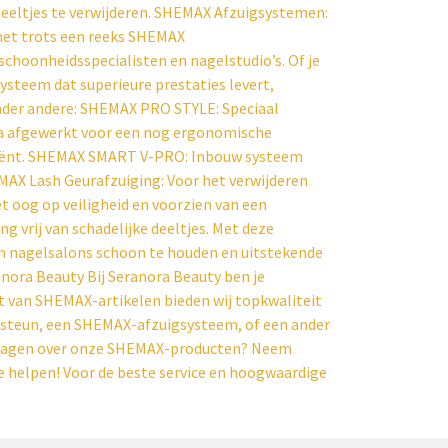
deeltjes te verwijderen. SHEMAX Afzuigsystemen:
met trots een reeks SHEMAX
schoonheidsspecialisten en nagelstudio’s. Of je
ysteem dat superieure prestaties levert,
onder andere: SHEMAX PRO STYLE: Speciaal
a afgewerkt voor een nog ergonomische
iciënt. SHEMAX SMART V-PRO: Inbouw systeem
AX Lash Geurafzuiging: Voor het verwijderen
oog op veiligheid en voorzien van een
 vrij van schadelijke deeltjes. Met deze
om nagelsalons schoon te houden en uitstekende
nora Beauty Bij Seranora Beauty ben je
nt van SHEMAX-artikelen bieden wij topkwaliteit
msteun, een SHEMAX-afzuigsysteem, of een ander
e vragen over onze SHEMAX-producten? Neem
te helpen! Voor de beste service en hoogwaardige