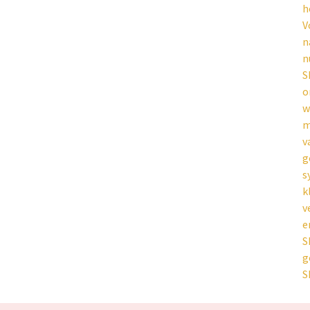
h
V
n
n
S
o
w
m
v
g
s
k
v
e
S
g
S