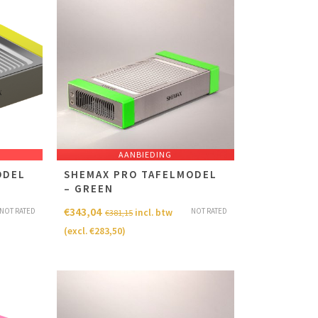
AANBIEDING
ODEL
SHEMAX PRO TAFELMODEL
– GREEN
€
343,04
NOT RATED
NOT RATED
incl. btw
€
381,15
(excl.
€
283,50
)