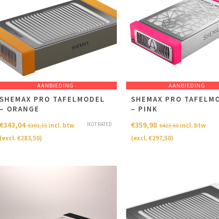
AANBIEDING
AANBIEDING
SHEMAX PRO TAFELMODEL
SHEMAX PRO TAFELM
– ORANGE
– PINK
€
343,04
€
359,98
NOT RATED
incl. btw
incl. btw
€
381,15
€
423,50
(excl.
€
283,50
)
(excl.
€
297,50
)