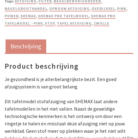
Tags:
AFZUIGING
,
FILTER
,
NAGELBENODIGDHEDEN
,
NAGELGROOTHANDEL
,
OPBOUW AFZUIGING
,
OVERIJSSEL
,
PINK
,
POWER
,
SHEMAX
,
SHEMAX PRO TAFELMODEL
,
SHEMAX PRO
TAFELMODEL - PINK
,
STOF
,
TAFEL AFZUIGING
,
ZWOLLE
Beschrijving
Product beschrijving
Je gezondheid is je allerbelangrijkste bezit. Een goed
afzuigsysteem is van groot belang.
Dit tafelmodel stofafzuiging van SHEMAX laat andere
tafelmodellen in het niet vallen. Naast de geweldige
technologische kenmerken is het ontwerp om door een
ringetje te halen en misstaat deze afzuiging niet op jouw
werkblad. Geen stof meer op plekken waar je het niet wilt