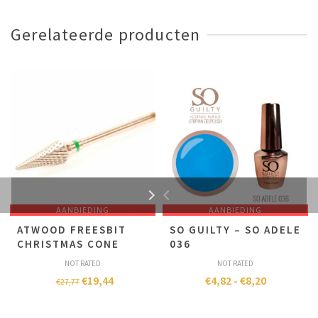
Gerelateerde producten
AANBIEDING
AANBIEDING
ATWOOD FREESBIT
SO GUILTY – SO ADELE
CHRISTMAS CONE
036
NOT RATED
NOT RATED
€
19,44
€
4,82
-
€
8,20
€
27,77