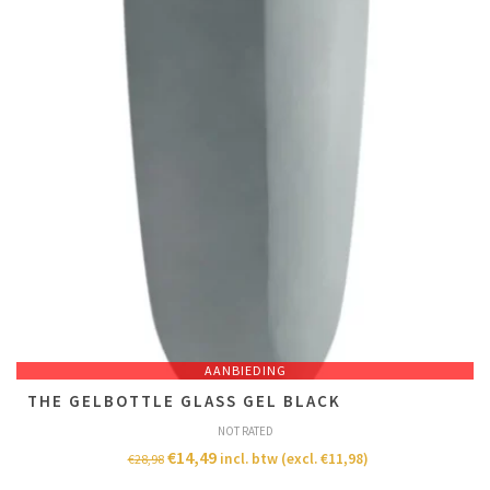
AANBIEDING
THE GELBOTTLE GLASS GEL BLACK
NOT RATED
€
14,49
incl. btw (excl.
€
11,98
)
€
28,98