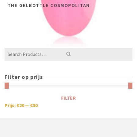
THE GELBOTTLE COSMOPOLITAN
NOT RATED
€
14,49
incl. btw (excl.
€
11,98
)
€
28,98
Filter op prijs
FILTER
Prijs:
€20
—
€30