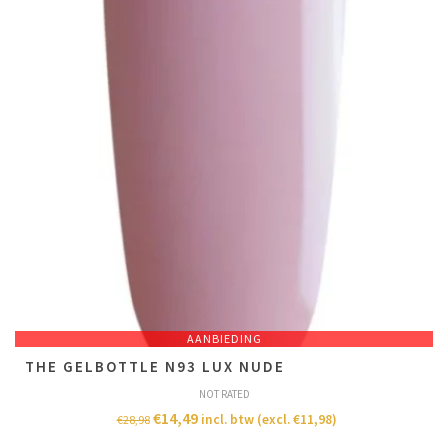
AANBIEDING
THE GELBOTTLE N93 LUX NUDE
NOT RATED
€
14,49
incl. btw (excl.
€
11,98
)
€
28,98