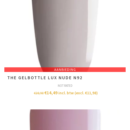
AANBIEDING
THE GELBOTTLE LUX NUDE N92
NOT RATED
€
14,49
incl. btw (excl.
€
11,98
)
€
28,98