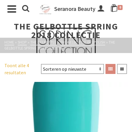
Seranora Beauty
0
THE GELBOTTLE SPRING
2018 COLLECTIE
HOME
»
SHOP
»
THE GELBOTTLE
»
THE GELBOTTLE GELPOLISH
»
THE
GELBOTTLE SPRING 2018 COLLECTIE
Toont alle 4
resultaten