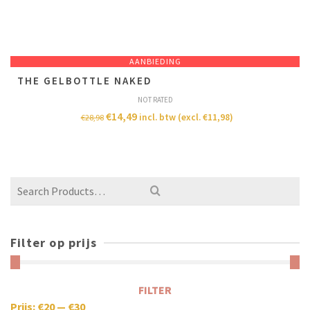
AANBIEDING
THE GELBOTTLE NAKED
NOT RATED
€
14,49
incl. btw (excl.
€
11,98
)
€
28,98
Filter op prijs
FILTER
Prijs:
€20
—
€30