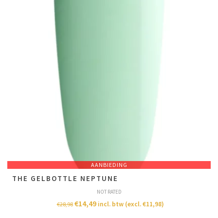
AANBIEDING
THE GELBOTTLE NEPTUNE
NOT RATED
€
14,49
incl. btw (excl.
€
11,98
)
€
28,98