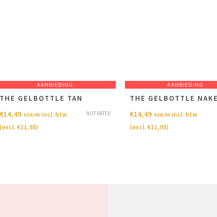
AANBIEDING
AANBIEDING
THE GELBOTTLE TAN
THE GELBOTTLE NAK
€
14,49
€
14,49
NOT RATED
incl. btw
incl. btw
€
28,98
€
28,98
(excl.
€
11,98
)
(excl.
€
11,98
)