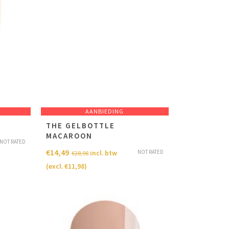
AANBIEDING
THE GELBOTTLE
MACAROON
NOT RATED
€
14,49
NOT RATED
incl. btw
€
28,98
(excl.
€
11,98
)