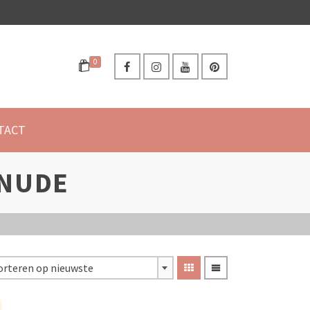
0
TACT
 NUDE
orteren op nieuwste