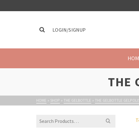
LOGIN/SIGNUP
HOM
THE 
HOME
»
SHOP
»
THE GELBOTTLE
»
THE GELBOTTLE GELPOLI
T