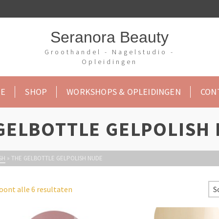
Seranora Beauty
Groothandel - Nagelstudio -
Opleidingen
E
SHOP
WORKSHOPS & OPLEIDINGEN
CON
GELBOTTLE GELPOLISH
SH
»
THE GELBOTTLE GELPOLISH NUDE
oont alle 6 resultaten
S