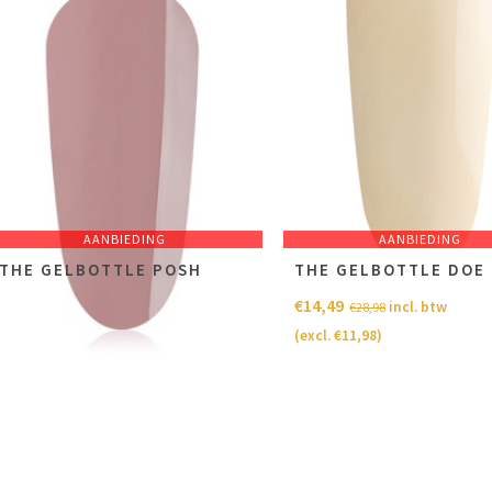
AANBIEDING
AANBIEDING
THE GELBOTTLE POSH
THE GELBOTTLE DOE
€
14,49
€
14,49
NOT RATED
incl. btw
incl. btw
€
28,98
€
28,98
(excl.
€
11,98
)
(excl.
€
11,98
)