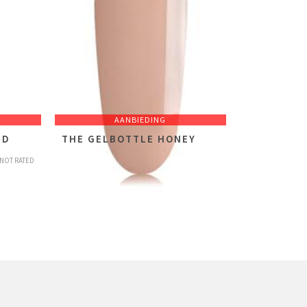
AANBIEDING
ED
THE GELBOTTLE HONEY
€
14,49
NOT RATED
NOT RATED
incl. btw
€
28,98
(excl.
€
11,98
)