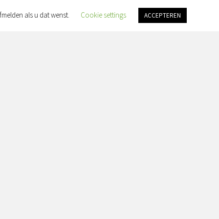
fmelden als u dat wenst.
Cookie settings
ACCEPTEREN
an Slingelandtplein 4, 8022 BH