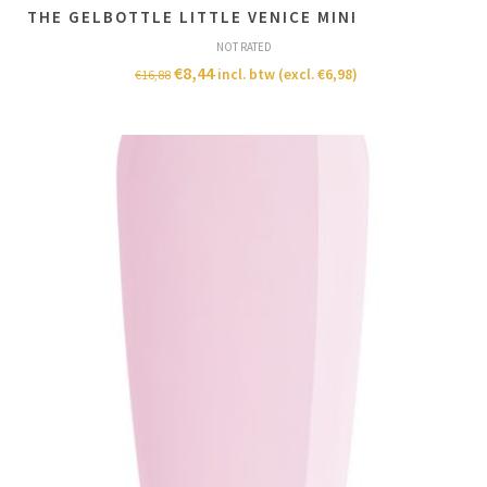
THE GELBOTTLE LITTLE VENICE MINI
NOT RATED
€
8,44
incl. btw (excl.
€
6,98
)
€
16,88