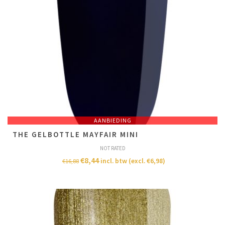
AANBIEDING
THE GELBOTTLE MAYFAIR MINI
NOT RATED
€
8,44
incl. btw (excl.
€
6,98
)
€
16,88