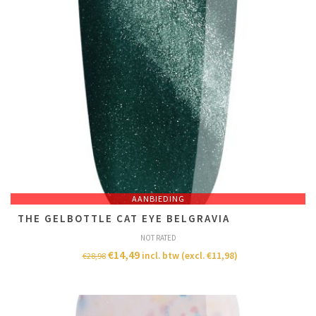
AANBIEDING
THE GELBOTTLE CAT EYE BELGRAVIA
NOT RATED
€
14,49
incl. btw (excl.
€
11,98
)
€
28,98