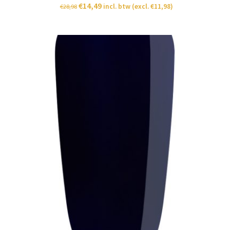
€
14,49
incl. btw (excl.
€
11,98
)
€
28,98