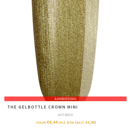
AANBIEDING
THE GELBOTTLE CROWN MINI
NOT RATED
€
8,44
incl. btw (excl.
€
6,98
)
€
16,88