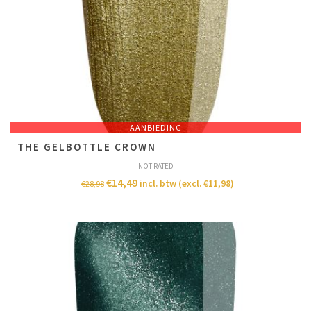
AANBIEDING
THE GELBOTTLE CROWN
NOT RATED
€
14,49
incl. btw (excl.
€
11,98
)
€
28,98