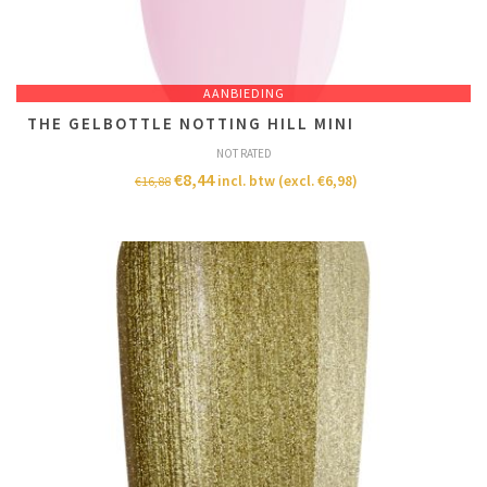
AANBIEDING
THE GELBOTTLE NOTTING HILL MINI
NOT RATED
€
8,44
incl. btw (excl.
€
6,98
)
€
16,88