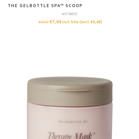
T​H​E GELBOTTLE SPA™ SCOOP
NOT RATED
€
7,84
incl. btw (excl.
€
6,48
)
€
15,67