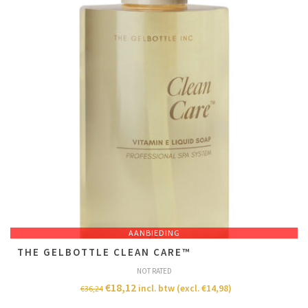
AANBIEDING
THE GELBOTTLE CLEAN CARE™
NOT RATED
€
18,12
incl. btw (excl.
€
14,98
)
€
36,24