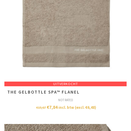
UITVERKOCHT
T​H​E GELBOTTLE SPA™ FLANEL
NOT RATED
€
7,84
incl. btw (excl.
€
6,48
)
€
15,67