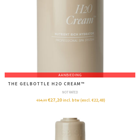
AANBIEDING
T​HE GELBOTTLE H2O CREAM™
NOT RATED
€
27,20
incl. btw (excl.
€
22,48
)
€
54,39