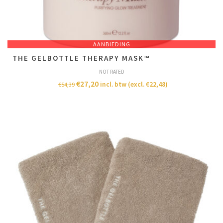
AANBIEDING
T​H​E GELBOTTLE THERAPY MASK™
NOT RATED
€
27,20
incl. btw (excl.
€
22,48
)
€
54,39