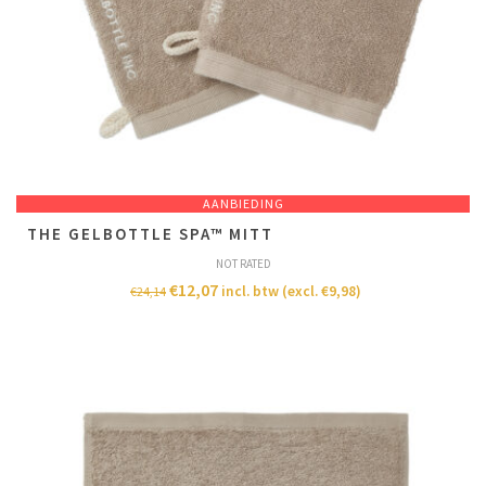
AANBIEDING
T​H​E GELBOTTLE SPA™ MITT
NOT RATED
€
12,07
incl. btw (excl.
€
9,98
)
€
24,14