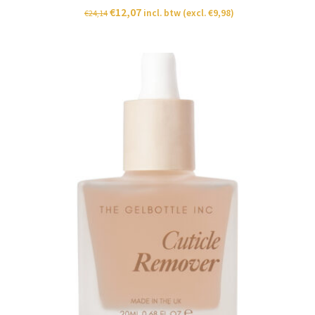
€
12,07
incl. btw (excl.
€
9,98
)
€
24,14