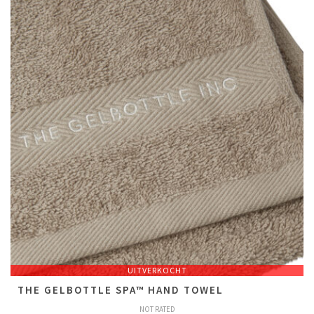
UITVERKOCHT
T​H​E GELBOTTLE SPA™ HAND TOWEL
NOT RATED