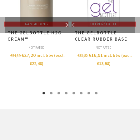
AANBIEDING
UITVERKOCHT
T​HE GELBOTTLE H2O
THE GELBOTTLE
CREAM™
CLEAR RUBBER BASE
NOT RATED
NOT RATED
€
27,20
€
16,91
incl. btw (excl.
incl. btw (excl.
€
54,39
€
33,82
€
22,48
)
€
13,98
)